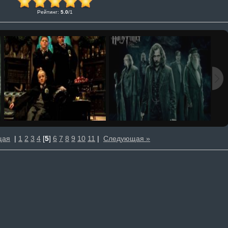
Рейтинг
:
5.0
/
1
щая
|
1
2
3
4
[
5
]
6
7
8
9
10
11
|
Следующая »