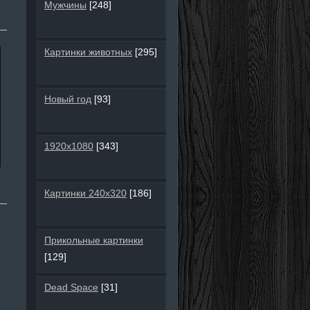
Мужчины
[248]
Картинки животных
[295]
Новый год
[93]
1920х1080
[343]
Картинки 240х320
[186]
Прикольные картинки
[129]
Dead Space
[31]