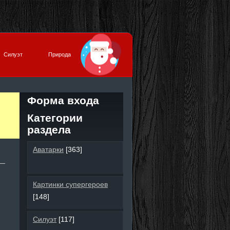
Силуэт
Природа
Форма входа
Категории
раздела
Аватарки
[363]
Картинки супергероев
[148]
Силуэт
[117]