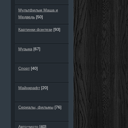
Мультфильм Маша и
Медведь
[50]
Картинки фэнтези
[93]
Музыка
[67]
Спорт
[40]
Майнкрафт
[20]
Сериалы, фильмы
[76]
Авто+мото
[40]