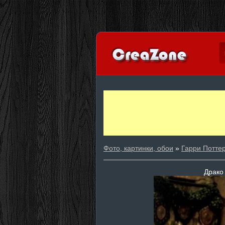
Фото, картинки, обои
»
Гарри Потте
Драко