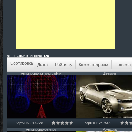
Фотографий в альбоме
:
186
Сортировка
Дате
Рейтингу
Комментариям
Просмот
Анимированая голография
Шевроле
Картинки 240х320
Картинки 240х320
Анимированое лицо
Ромашка