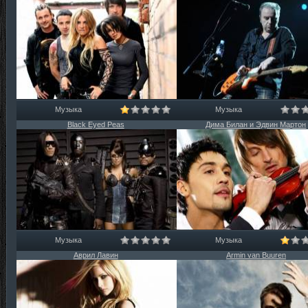
Музыка
Музыка
Black Eyed Peas
Дима Билан и Эдвин Мартон
Музыка
Музыка
Аврил Лавин
Armin van Buuren