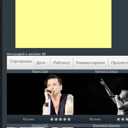
Фотографий в альбоме
:
67
Сортировка
Дате
Рейтингу
Комментариям
Просмот
Давид Гаан
Кинчев и Алиса
Музыка
Музыка
Группа 312
Владимир Шахрин