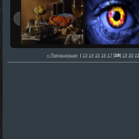
« Предыдущая
|
13
14
15
16
17
[
18
]
19
20
2