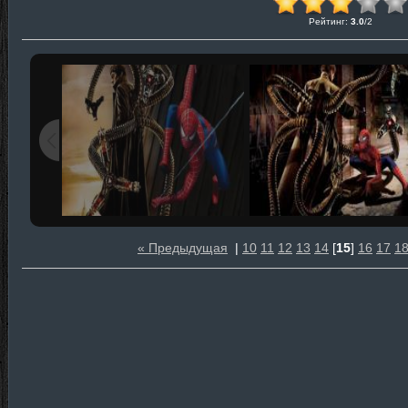
Рейтинг
:
3.0
/
2
« Предыдущая
|
10
11
12
13
14
[
15
]
16
17
1