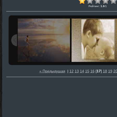
Рейтинг
:
1.0
/
1
« Предыдущая
|
12
13
14
15
16
[
17
]
18
19
2