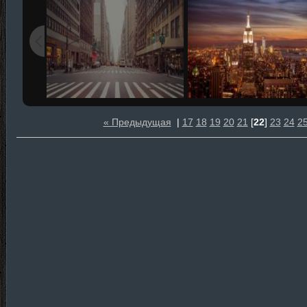
« Предыдущая
|
17
18
19
20
21
[
22
]
23
24
2