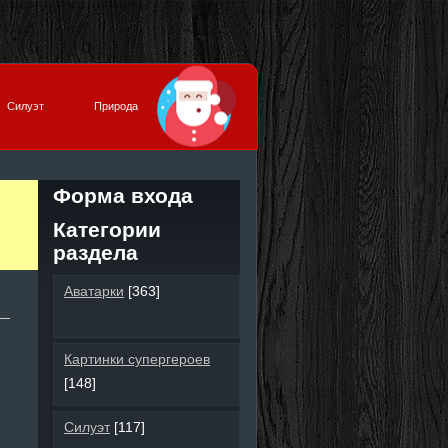
Силуэт
Природа
Форма входа
Категории
раздела
Аватарки
[363]
Картинки супергероев
[148]
Силуэт
[117]