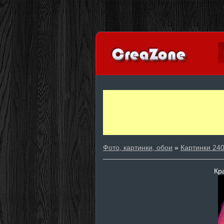
Фото, картинки, обои
»
Картинки 24
Кр