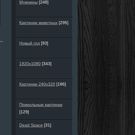
Мужчины
[248]
Картинки животных
[295]
Новый год
[93]
1920х1080
[343]
Картинки 240х320
[186]
Прикольные картинки
[129]
Dead Space
[31]