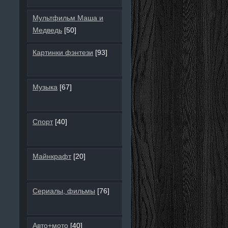
Мультфильм Маша и
Медведь
[50]
Картинки фэнтези
[93]
Музыка
[67]
Спорт
[40]
Майнкрафт
[20]
Сериалы, фильмы
[76]
Авто+мото
[40]