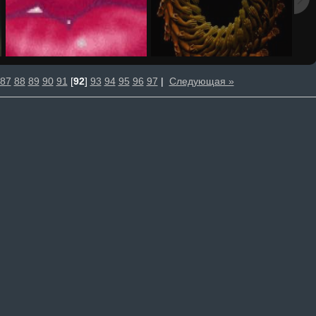
87
88
89
90
91
[
92
]
93
94
95
96
97
|
Следующая »