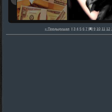
« Предыдущая
|
3
4
5
6
7
[
8
]
9
10
11
12