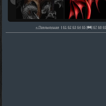
« Предыдущая
|
61
62
63
64
65
[
66
]
67
68
6