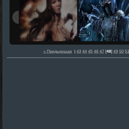
« Предыдущая
|
43
44
45
46
47
[
48
]
49
50
5