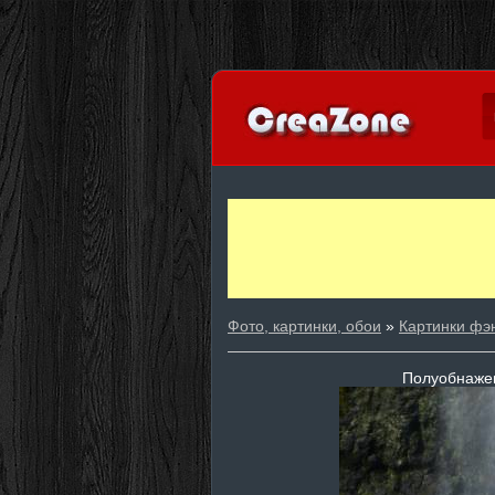
Фото, картинки, обои
»
Картинки фэ
Полуобнажен