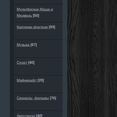
Мультфильм Маша и
Медведь
[50]
Картинки фэнтези
[93]
Музыка
[67]
Спорт
[40]
Майнкрафт
[20]
Сериалы, фильмы
[76]
Авто+мото
[40]