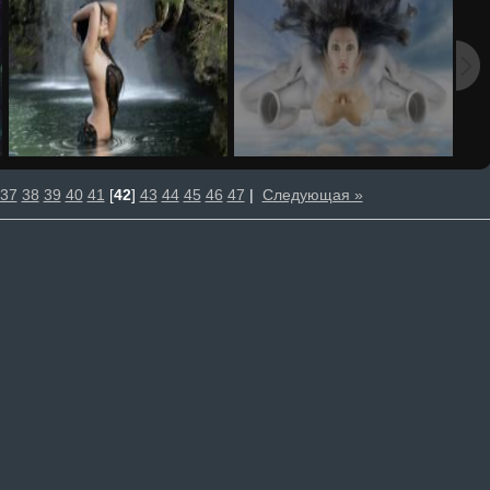
37
38
39
40
41
[
42
]
43
44
45
46
47
|
Следующая »