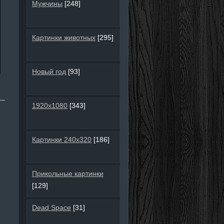
Мужчины
[248]
Картинки животных
[295]
Новый год
[93]
1920х1080
[343]
Картинки 240х320
[186]
Прикольные картинки
[129]
Dead Space
[31]