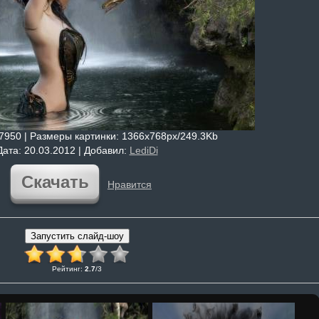
 7950 |
Размеры картинки
: 1366x768px/249.3Kb
Дата
: 20.03.2012 |
Добавил
:
LediDi
Скачать
Нравится
Рейтинг
:
2.7
/
3