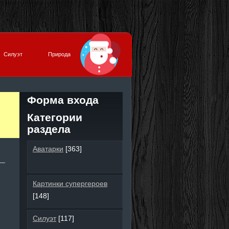
Силуэт
Природа
Форма входа
Категории
раздела
Аватарки
[363]
Картинки супергероев
[148]
Силуэт
[117]