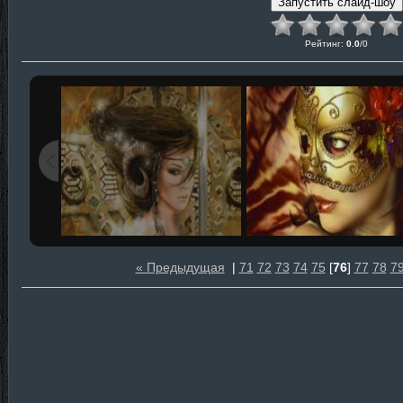
Рейтинг
:
0.0
/
0
« Предыдущая
|
71
72
73
74
75
[
76
]
77
78
7