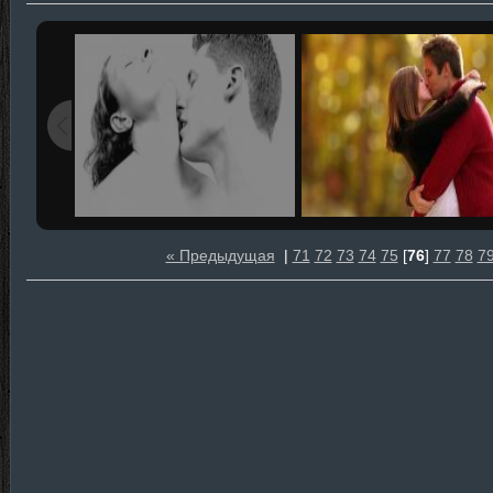
« Предыдущая
|
71
72
73
74
75
[
76
]
77
78
7