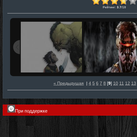
Рейтинг
:
3.7
/
18
« Предыдущая
|
4
5
6
7
8
[
9
]
10
11
12
13
При поддержке