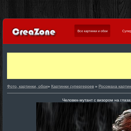
Все картинки и обои
Супер
Фото, картинки, обои
»
Картинки супергероев
»
Росомаха карти
Человек-мутант с визором на глаз