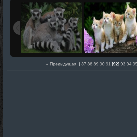
« Предыдущая
|
87
88
89
90
91
[
92
]
93
94
9