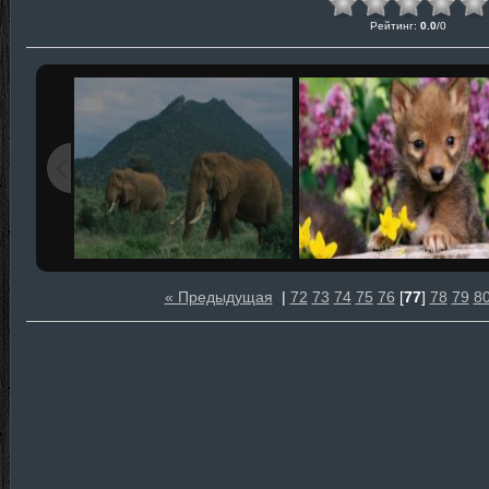
Рейтинг
:
0.0
/
0
« Предыдущая
|
72
73
74
75
76
[
77
]
78
79
8