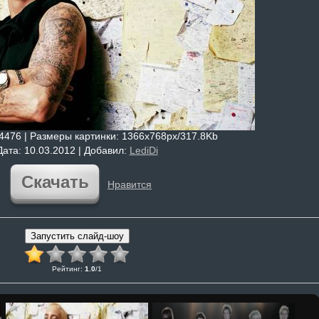
 4476 |
Размеры картинки
: 1366x768px/317.8Kb
Дата
: 10.03.2012 |
Добавил
:
LediDi
Скачать
Нравится
Рейтинг
:
1.0
/
1