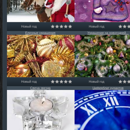
Новый год
Новый год
Елочные украшения
Украшение на новогодней...
Новый год
Новый год
Свеча-звезда
Циферблат курантов