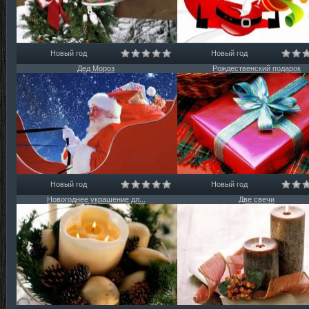
Новый год
Новый год
Дед Мороз
Рождественский подарок
Новый год
Новый год
Новогоднее украшение дл...
Две свечи