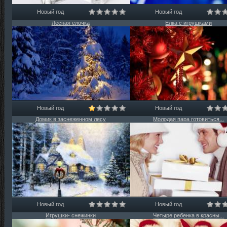
Новый год
Новый год
Лесная елочка
Елка с игрушками
Новый год
Новый год
Домик в заснеженном лесу
Молодая пара готовиться...
Новый год
Новый год
Игрушки- снежинки
Четыре ребенка в красны...