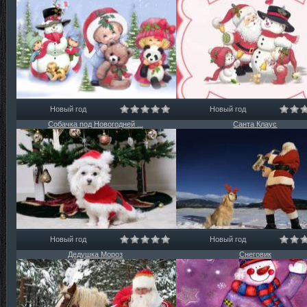
Новый год
Новый год
Собачка под Новогодней ...
Санта Клаус
Новый год
Новый год
Дедушка Мороз
Снеговик