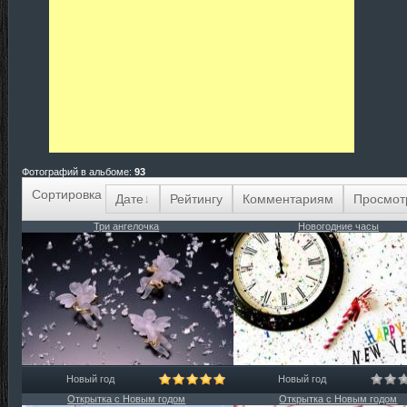
Фотографий в альбоме
:
93
Сортировка
Дате
Рейтингу
Комментариям
Просмот
Три ангелочка
Новогодние часы
Новый год
Новый год
Открытка с Новым годом
Открытка с Новым годом