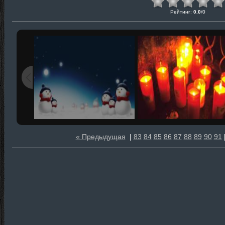
Рейтинг
:
0.0
/
0
« Предыдущая
|
83
84
85
86
87
88
89
90
91