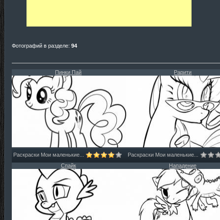
Фотографий в разделе
:
94
Пинки Пай
Рарити
Раскраски Мои маленькие...
Раскраски Мои маленькие...
Спайк
Нападение