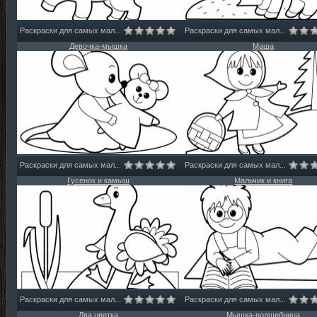
Раскраски для самых мал...
Раскраски для самых мал...
Девочка-мышка
Маша
Раскраски для самых мал...
Раскраски для самых мал...
Гусенок и камыш
Мальчик и книга
Раскраски для самых мал...
Раскраски для самых мал...
Два цветка
Мышка-волшебница