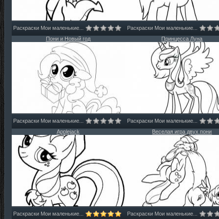
Раскраски Мои маленькие...
Раскраски Мои маленькие...
Пони и Новый год
Принцесса Луна
Раскраски Мои маленькие...
Раскраски Мои маленькие...
Applejack
Веселая игра двух пони
Раскраски Мои маленькие...
Раскраски Мои маленькие...