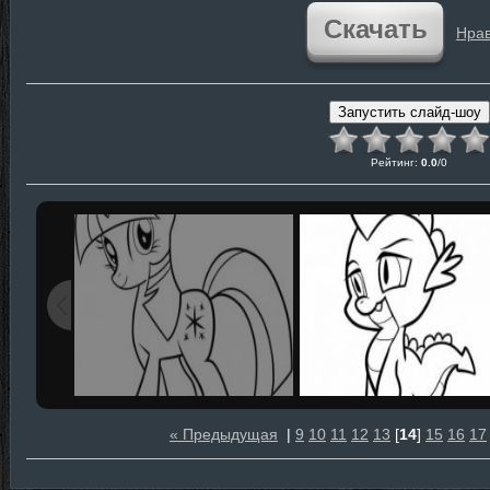
Скачать
Нрав
Рейтинг
:
0.0
/
0
« Предыдущая
|
9
10
11
12
13
[
14
]
15
16
17