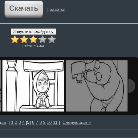
Скачать
Нравится
Рейтинг
:
3.2
/
4
щая
|
1
2
3
4
[
5
]
6
7
8
9
10
11
|
Следующая »