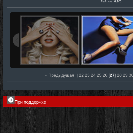
Рейтинг
:
0.0
/
0
« Предыдущая
|
22
23
24
25
26
[
27
]
28
29
3
При поддержке