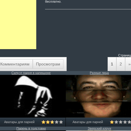
бесплатно.
Страниц
Комментариям
Просмотрам
1
2
»
Силуэт парня в капюшоне
Разные лица
Аватары для парней
Аватары для парней
Парень в толстовке
Зверский клоун