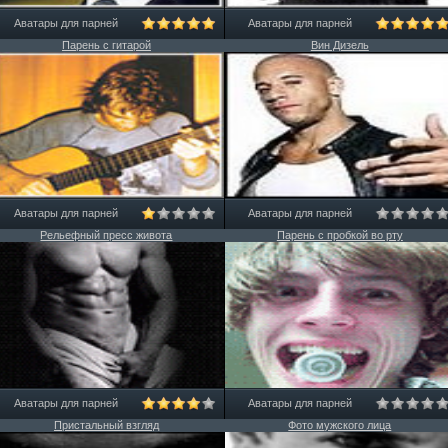
Аватары для парней
Аватары для парней
Парень с гитарой
Вин Дизель
Аватары для парней
Аватары для парней
Рельефный пресс живота
Парень с пробкой во рту
Аватары для парней
Аватары для парней
Пристальный взгляд
Фото мужского лица