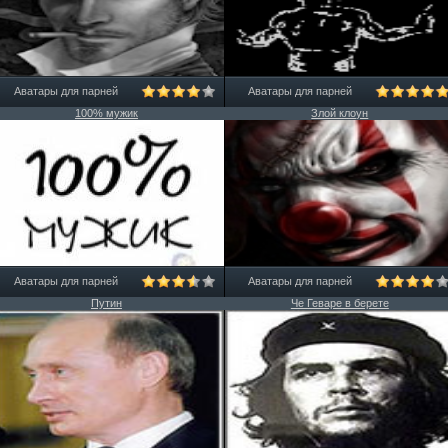
Аватары для парней
Аватары для парней
100% мужик
Злой клоун
Аватары для парней
Аватары для парней
Путин
Че Геваре в берете