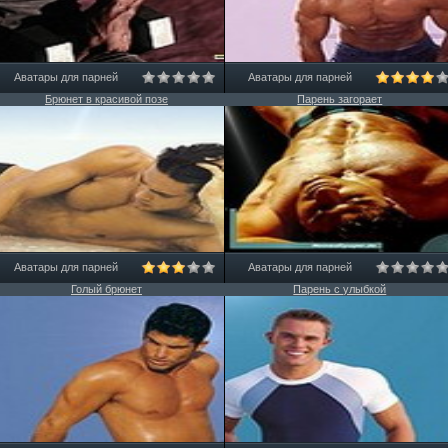
Аватары для парней
Аватары для парней
Брюнет в красивой позе
Парень загорает
Аватары для парней
Аватары для парней
Голый брюнет
Парень с улыбкой