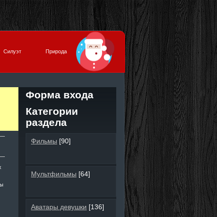
Силуэт
Природа
Форма входа
Категории
раздела
Фильмы
[90]
х
Мультфильмы
[64]
вы
Аватары девушки
[136]