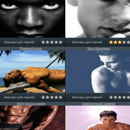
Аватары для парней
Аватары для парней
Пляжный мачо
Фото Блондина
Аватары для парней
Аватары для парней
Фото пресса парня
Симпатичный паренек