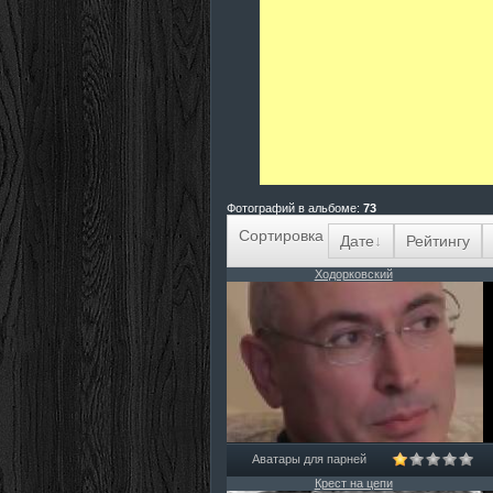
Фотографий в альбоме
:
73
Сортировка
Дате
Рейтингу
Ходорковский
Аватары для парней
Крест на цепи