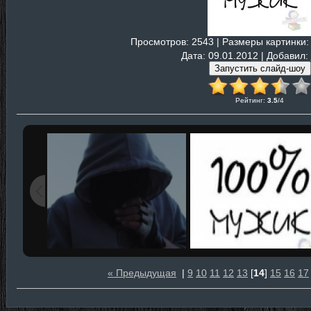
Просмотров
: 2543 |
Размеры картинки
:
Дата
: 09.01.2012 |
Добавил
:
Рейтинг
:
3.5
/
4
« Предыдущая
|
9
10
11
12
13
[
14
]
15
16
17