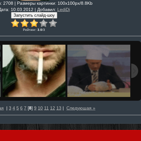
в
: 2708 |
Размеры картинки
: 100x100px/8.8Kb
Дата
: 10.03.2012 |
Добавил
:
LediDi
Рейтинг
:
3.0
/
3
ая
|
3
4
5
6
7
[
8
]
9
10
11
12
13
|
Следующая »