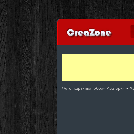
Фото, картинки, обои
»
Аватарки
»
А