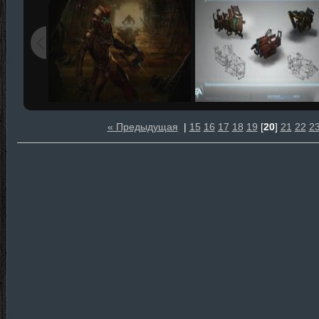
« Предыдущая
|
15
16
17
18
19
[
20
]
21
22
2