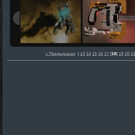
« Предыдущая
|
13
14
15
16
17
[
18
]
19
20
2