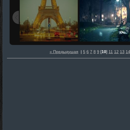
« Предыдущая
|
5
6
7
8
9
[
10
]
11
12
13
1