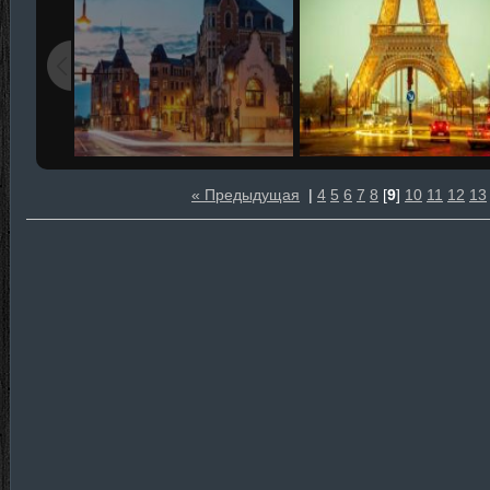
« Предыдущая
|
4
5
6
7
8
[
9
]
10
11
12
13