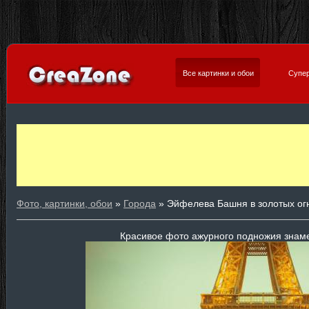
Все картинки и обои
Супер
Фото, картинки, обои
»
Города
» Эйфелева Башня в золотых ог
Красивое фото ажурного подножия знам