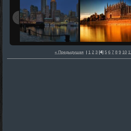
« Предыдущая
|
1
2
3
[
4
]
5
6
7
8
9
10
1