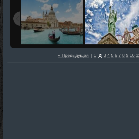
« Предыдущая
|
1
[
2
]
3
4
5
6
7
8
9
10
1