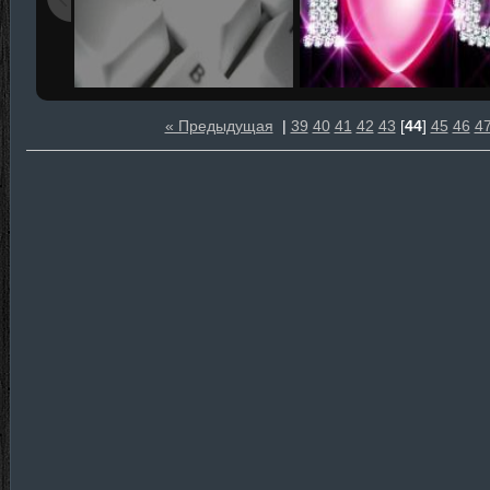
« Предыдущая
|
39
40
41
42
43
[
44
]
45
46
4