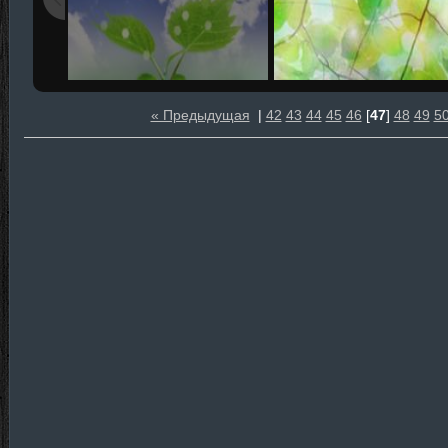
« Предыдущая
|
42
43
44
45
46
[
47
]
48
49
5