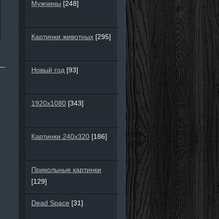
Мужчины
[248]
Картинки животных
[295]
Новый год
[93]
1920х1080
[343]
Картинки 240х320
[186]
Прикольные картинки
[129]
Dead Space
[31]