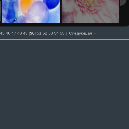
45
46
47
48
49
[
50
]
51
52
53
54
55
|
Следующая »