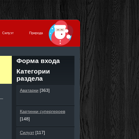
Силуэт
Природа
Форма входа
Категории
раздела
Аватарки
[363]
Картинки супергероев
[148]
Силуэт
[117]