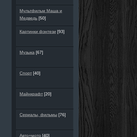
Мультфильм Маша и
Медведь
[50]
Картинки фэнтези
[93]
Музыка
[67]
Спорт
[40]
Майнкрафт
[20]
Сериалы, фильмы
[76]
Авто+мото
[40]