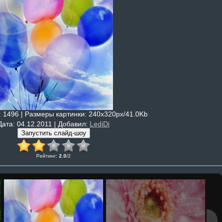
: 1496 |
Размеры картинки
: 240x320px/41.0Kb
Дата
: 04.12.2011 |
Добавил
:
LediDi
Рейтинг
:
2.0
/
2