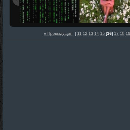
« Предыдущая
|
11
12
13
14
15
[
16
]
17
18
1