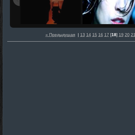
« Предыдущая
|
13
14
15
16
17
[
18
]
19
20
2