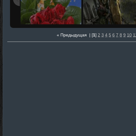
« Предыдущая
| [
1
]
2
3
4
5
6
7
8
9
10
1