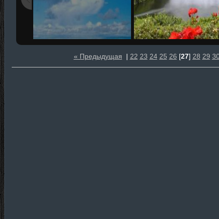
« Предыдущая
|
22
23
24
25
26
[
27
]
28
29
3