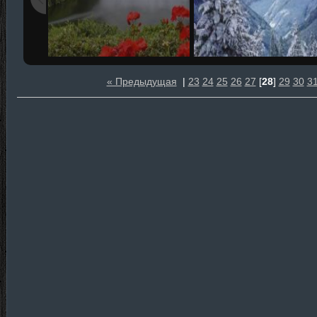
« Предыдущая
|
23
24
25
26
27
[
28
]
29
30
3