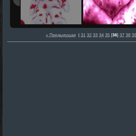
« Предыдущая
|
31
32
33
34
35
[
36
]
37
38
3