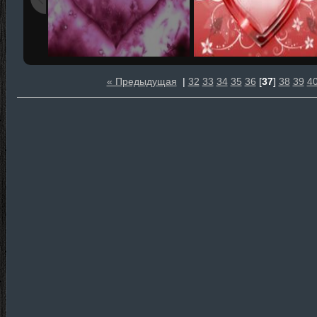
« Предыдущая
|
32
33
34
35
36
[
37
]
38
39
4