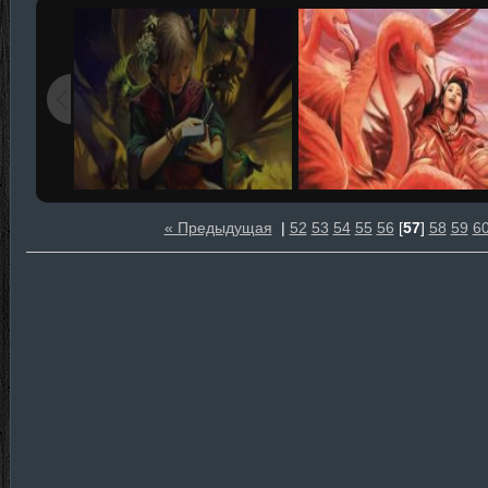
« Предыдущая
|
52
53
54
55
56
[
57
]
58
59
6