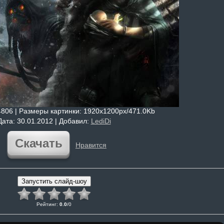
4806 |
Размеры картинки
: 1920x1200px/471.0Kb
Дата
: 30.01.2012 |
Добавил
:
LediDi
Скачать
Нравится
Рейтинг
:
0.0
/
0