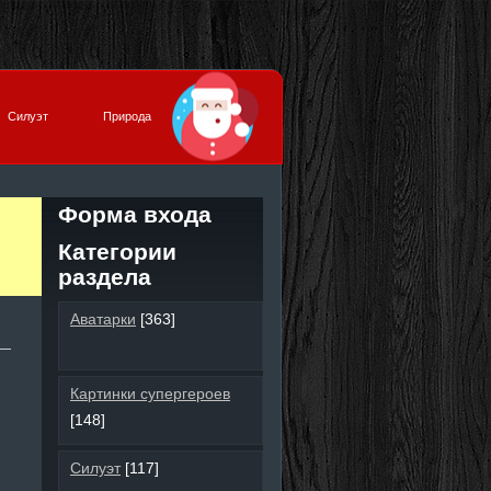
Силуэт
Природа
Форма входа
Категории
раздела
Аватарки
[363]
Картинки супергероев
[148]
Силуэт
[117]