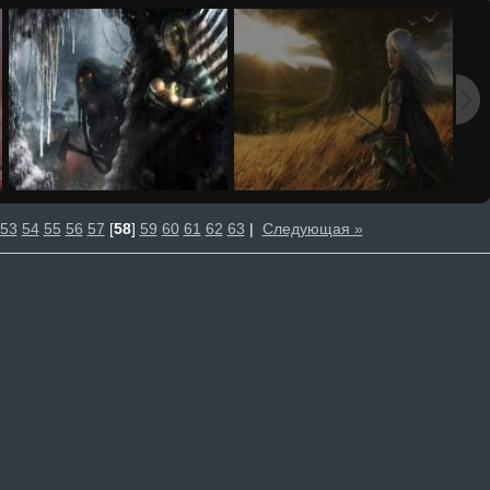
53
54
55
56
57
[
58
]
59
60
61
62
63
|
Следующая »