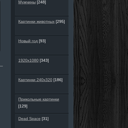
Мужчины
[248]
Картинки животных
[295]
Новый год
[93]
1920х1080
[343]
Картинки 240х320
[186]
Прикольные картинки
[129]
Dead Space
[31]