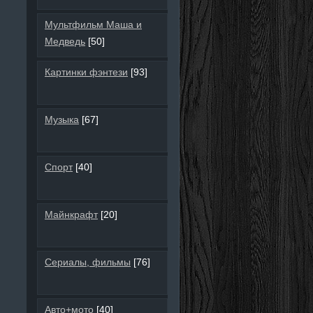
Мультфильм Маша и
Медведь
[50]
Картинки фэнтези
[93]
Музыка
[67]
Спорт
[40]
Майнкрафт
[20]
Сериалы, фильмы
[76]
Авто+мото
[40]