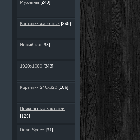
Мужчины
[248]
Картинки животных
[295]
Новый год
[93]
1920х1080
[343]
Картинки 240х320
[186]
Прикольные картинки
[129]
Dead Space
[31]