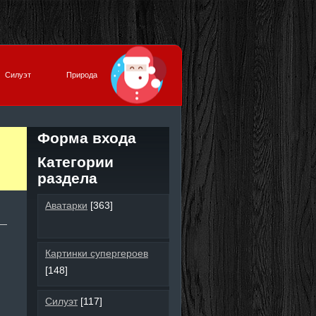
Силуэт
Природа
Форма входа
Категории
раздела
Аватарки
[363]
Картинки супергероев
[148]
Силуэт
[117]