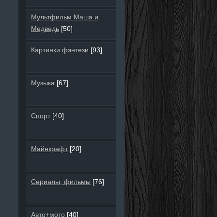
Мультфильм Маша и
Медведь
[50]
Картинки фэнтези
[93]
Музыка
[67]
Спорт
[40]
Майнкрафт
[20]
Сериалы, фильмы
[76]
Авто+мото
[40]