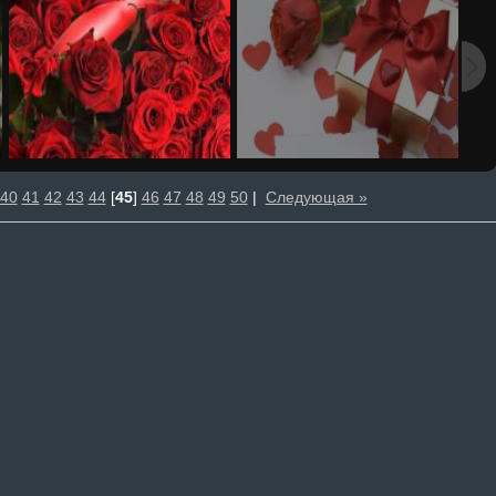
40
41
42
43
44
[
45
]
46
47
48
49
50
|
Следующая »