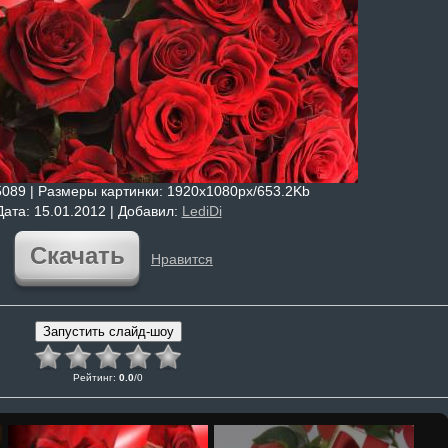
5089 |
Размеры картинки
: 1920x1080px/653.2Kb
Дата
: 15.01.2012 |
Добавил
:
LediDi
Скачать
Нравится
Рейтинг
:
0.0
/
0