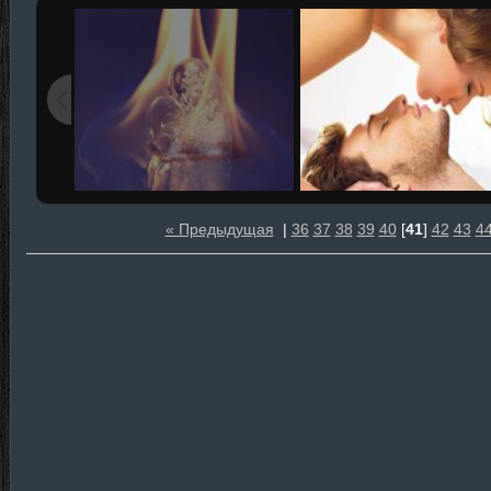
« Предыдущая
|
36
37
38
39
40
[
41
]
42
43
4