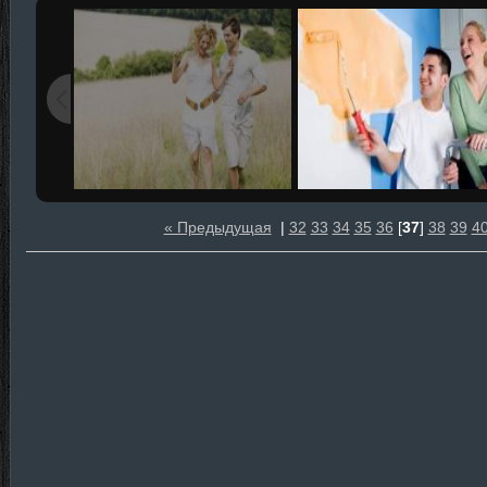
« Предыдущая
|
32
33
34
35
36
[
37
]
38
39
4