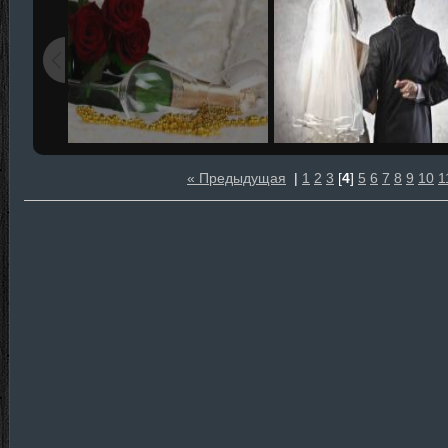
« Предыдущая
|
1
2
3
[
4
]
5
6
7
8
9
10
1