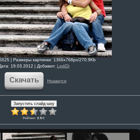
 6525 |
Размеры картинки
: 1366x768px/270.9Kb
Дата
: 19.03.2012 |
Добавил
:
LediDi
Скачать
Нравится
Рейтинг
:
2.5
/
2