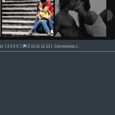
ая
|
3
4
5
6
7
[
8
]
9
10
11
12
13
|
Следующая »