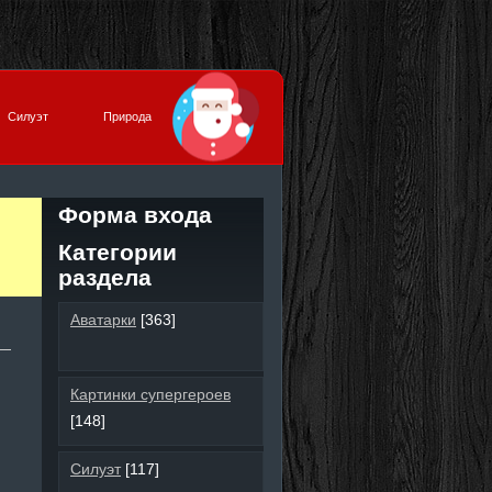
Силуэт
Природа
Форма входа
Категории
раздела
Аватарки
[363]
Картинки супергероев
[148]
Силуэт
[117]