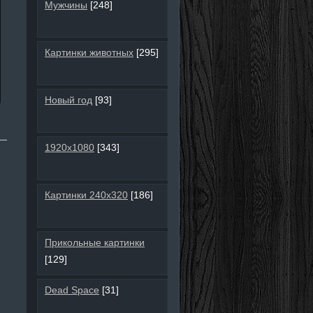
Мужчины
[248]
Картинки животных
[295]
Новый год
[93]
1920х1080
[343]
Картинки 240х320
[186]
Прикольные картинки
[129]
Dead Space
[31]