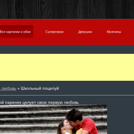
Все картинки и обои
Супергерои
Девушки
Мужчины
о любовь
» Школьный поцелуй
й паренек целует свою первую любовь