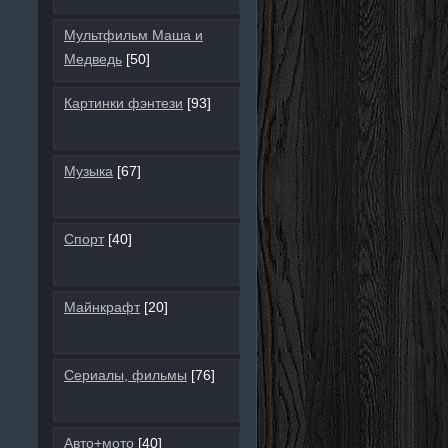
Мультфильм Маша и
Медведь
[50]
Картинки фэнтези
[93]
Музыка
[67]
Спорт
[40]
Майнкрафт
[20]
Сериалы, фильмы
[76]
Авто+мото
[40]